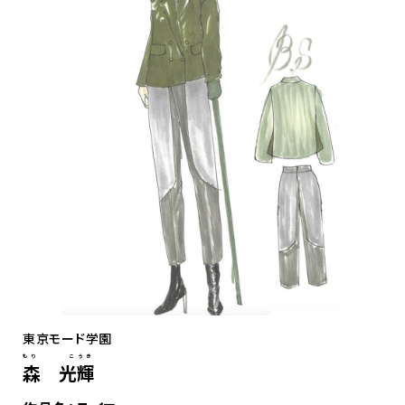
東京モード学園
もり こうき
森 光輝